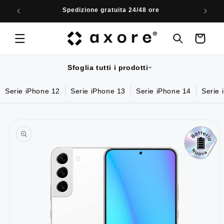
Vai
Spedizione gratuita 24/48 ore
direttamente
ai contenuti
Carrello
Sfoglia tutti i prodotti
Serie iPhone 12
Serie iPhone 13
Serie iPhone 14
Serie 
Passa alle
informazioni
sul prodotto