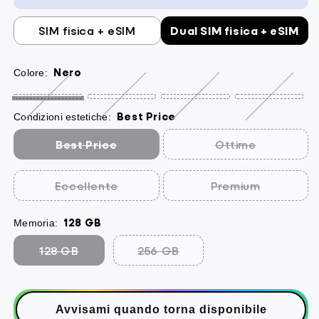
SIM fisica + eSIM
Dual SIM fisica + eSIM
Nero
Colore:
Best Price
Condizioni estetiche:
Best Price
Ottime
Eccellente
Premium
128 GB
Memoria:
128 GB
256 GB
Avvisami quando torna disponibile