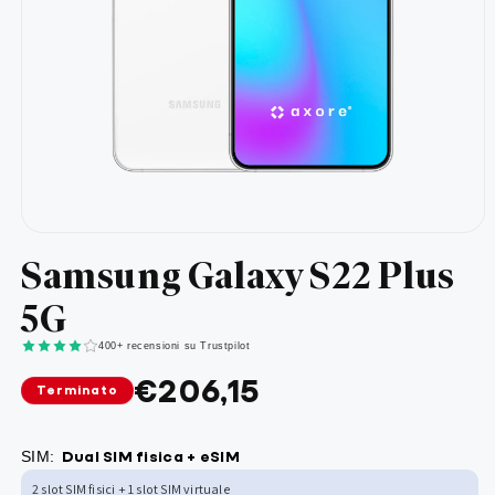
Apri
Samsung Galaxy S22 Plus
contenuti
5G
multimediali
1
400+ recensioni su Trustpilot
in
€206,15
Terminato
finestra
modale
Dual SIM fisica + eSIM
SIM:
2 slot SIM fisici + 1 slot SIM virtuale